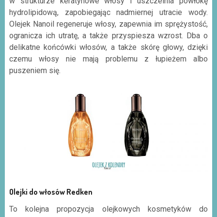
w strukturze keratynowe włosy i uszczelnia powłokę
hydrolipidową, zapobiegając nadmiernej utracie wody.
Olejek Nanoil regeneruje włosy, zapewnia im sprężystość,
ogranicza ich utratę, a także przyspiesza wzrost. Dba o
delikatne końcówki włosów, a także skórę głowy, dzięki
czemu włosy nie mają problemu z łupieżem albo
puszeniem się.
Olejki
do włosów Redken
To kolejna propozycja olejkowych kosmetyków do