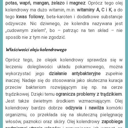
potas, wapń, mangan, żelazo i magnez
. Oprócz tego olej
kolendrowy ma dużo witamin, m.in.
witaminy A, C i K
, a do
tego
kwas foliowy
, beta-karoten i dodatkowe substancje
odżywcze. Nic dziwnego, że kolendra nazywana jest
„cudownym zielem”, bo – patrząc na ten skład – nie
sposób nie z tym nie zgodzić.
Właściwości oleju kolendrowego
Oprócz tego, że olejek kolendrowy sprawdza się w
leczeniu dolegliwości układu pokarmowego, można
wykorzystać jego
działanie antybakteryjne
zupełnie
inaczej. Nadaje się do stosowania jako skuteczna kuracja
przeciw bakteriom rozwijającym się np. na cerze
trądzikowej. Dzięki temu
ogranicza problemy z trądzikiem
.
Jest także świetnym środkiem wzmacniającym. Olej
kolendrowy bardzo dobrze
odżywia i nawilża
komórki
organizmu, co przekłada się na skuteczną pielęgnację
włosów, paznokci oraz skóry. Olej kolendrowy
zapobiega