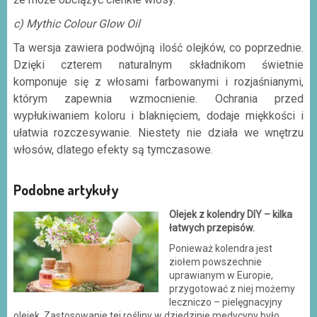
c) Mythic Colour Glow Oil
Ta wersja zawiera podwójną ilość olejków, co poprzednie.
Dzięki czterem naturalnym składnikom świetnie
komponuje się z włosami farbowanymi i rozjaśnianymi,
którym zapewnia wzmocnienie. Ochrania przed
wypłukiwaniem koloru i blaknięciem, dodaje miękkości i
ułatwia rozczesywanie. Niestety nie działa we wnętrzu
włosów, dlatego efekty są tymczasowe.
Podobne artykuły
Olejek z kolendry DIY – kilka
łatwych przepisów.
Ponieważ kolendra jest
ziołem powszechnie
uprawianym w Europie,
przygotować z niej możemy
leczniczo – pielęgnacyjny
olejek. Zastosowanie tej rośliny w dziedzinie medycyny było