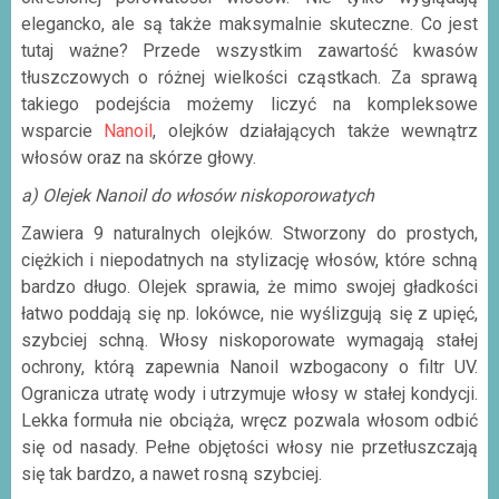
elegancko, ale są także maksymalnie skuteczne. Co jest
tutaj ważne? Przede wszystkim zawartość kwasów
tłuszczowych o różnej wielkości cząstkach. Za sprawą
takiego podejścia możemy liczyć na kompleksowe
wsparcie
Nanoil
, olejków działających także wewnątrz
włosów oraz na skórze głowy.
a) Olejek Nanoil do włosów niskoporowatych
Zawiera 9 naturalnych olejków. Stworzony do prostych,
ciężkich i niepodatnych na stylizację włosów, które schną
bardzo długo. Olejek sprawia, że mimo swojej gładkości
łatwo poddają się np. lokówce, nie wyślizgują się z upięć,
szybciej schną. Włosy niskoporowate wymagają stałej
ochrony, którą zapewnia Nanoil wzbogacony o filtr UV.
Ogranicza utratę wody i utrzymuje włosy w stałej kondycji.
Lekka formuła nie obciąża, wręcz pozwala włosom odbić
się od nasady. Pełne objętości włosy nie przetłuszczają
się tak bardzo, a nawet rosną szybciej.