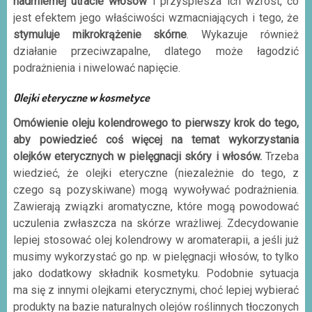
nadmiernej utracie włosów
i przyspiesza ich wzrost, co
jest efektem jego właściwości wzmacniających i tego, że
stymuluje mikrokrążenie skórne
. Wykazuje również
działanie przeciwzapalne, dlatego może łagodzić
podrażnienia i niwelować napięcie.
Olejki eteryczne w kosmetyce
Omówienie oleju kolendrowego to pierwszy krok do tego,
aby powiedzieć coś więcej na temat wykorzystania
olejków eterycznych w pielęgnacji skóry i włosów.
Trzeba
wiedzieć, że olejki eteryczne (niezależnie do tego, z
czego są pozyskiwane) mogą wywoływać podrażnienia.
Zawierają związki aromatyczne, które mogą powodować
uczulenia zwłaszcza na skórze wrażliwej. Zdecydowanie
lepiej stosować olej kolendrowy w aromaterapii, a jeśli już
musimy wykorzystać go np. w pielęgnacji włosów, to tylko
jako dodatkowy składnik kosmetyku. Podobnie sytuacja
ma się z innymi olejkami eterycznymi, choć lepiej wybierać
produkty na bazie naturalnych olejów roślinnych tłoczonych