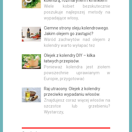
kolendrą, rozmarynem i kminkiem
Wiele kobiet bezskutecznie
poszukuje najlepszej metody na
wypadające włosy,
Ciemne strony oleju kolendrowego.
Jakim olejem go zastąpić?
Wśród zachwytów nad olejem z
kolendry warto wyłapać też
Olejek z kolendry DIY – kilka
łatwych przepisów.
Ponieważ kolendra jest ziołem
powszechnie uprawianym w
Europie, przygotować
Raj utracony. Olejek z kolendry
przeciwko wypadaniu włosów.
Znajdujesz coraz więcej włosów na
szczotce lub grzebieniu?
Wystarczy,